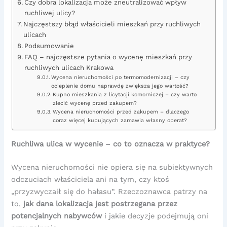
Czy dobra lokalizacja może zneutralizować wpływ
ruchliwej ulicy?
Najczęstszy błąd właścicieli mieszkań przy ruchliwych
ulicach
Podsumowanie
FAQ – najczęstsze pytania o wycenę mieszkań przy
ruchliwych ulicach Krakowa
Wycena nieruchomości po termomodernizacji – czy
ocieplenie domu naprawdę zwiększa jego wartość?
Kupno mieszkania z licytacji komorniczej – czy warto
zlecić wycenę przed zakupem?
Wycena nieruchomości przed zakupem – dlaczego
coraz więcej kupujących zamawia własny operat?
Ruchliwa ulica w wycenie – co to oznacza w praktyce?
Wycena nieruchomości nie opiera się na subiektywnych
odczuciach właściciela ani na tym, czy ktoś
„przyzwyczaił się do hałasu”. Rzeczoznawca patrzy na
to,
jak dana lokalizacja jest postrzegana przez
potencjalnych nabywców
i jakie decyzje podejmują oni