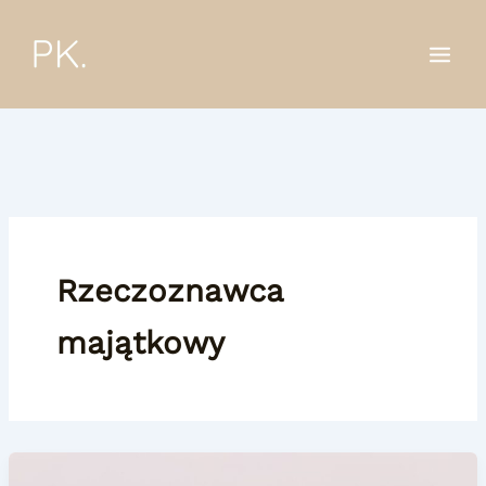
Przejdź
do
treści
Rzeczoznawca
majątkowy