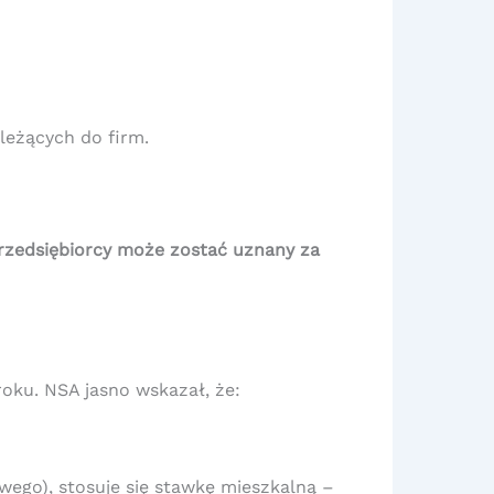
ależących do firm.
przedsiębiorcy może zostać uznany za
oku. NSA jasno wskazał, że:
wego), stosuje się stawkę mieszkalną –