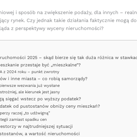
aniowej i sposób na zwiększenie podaży, dla innych – re
izujący rynek. Czy jednak takie działania faktycznie mogą
ląda z perspektywy wyceny nieruchomości?
ruchomości 2025 – skąd bierze się tak duża różnica w stawka
eszkanie przestaje być „mieszkalne”?
 z 2024 roku – punkt zwrotny
ków i inne miasta – co robią samorządy?
pierwsze wezwania już wysłane
trożniej, ale kierunek jest jasny
ą sięgać wstecz po wyższy podatek?
datek od pustostanów obniży ceny mieszkań?
perzy raczej „to udźwigną”
tegii zamiast spadku cen
estorzy w najtrudniejszej sytuacji
stostanów, a wartość nieruchomości