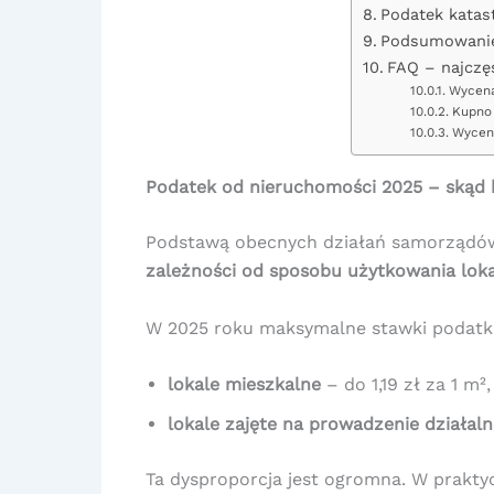
Podatek katas
Podsumowanie 
FAQ – najczę
Wycena
Kupno 
Wycena
Podatek od nieruchomości 2025 – skąd b
Podstawą obecnych działań samorządów
zależności od sposobu użytkowania lok
W 2025 roku maksymalne stawki podatk
lokale mieszkalne
– do 1,19 zł za 1 m²,
lokale zajęte na prowadzenie działal
Ta dysproporcja jest ogromna. W prakty