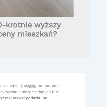
0-krotnie wyższy
 ceny mieszkań?
raz śmielej sięgają po narzędzia
trzymywania niesprzedanych lub
wyższej stawki podatku od