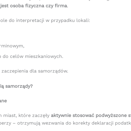
 jest osoba fizyczna czy firma
.
e do interpretacji w przypadku lokali:
erminowym,
 do celów mieszkaniowych.
m zaczepienia dla samorządów.
bią samorządy?
ane
 miast, które zaczęły
aktywnie stosować podwyższone st
perzy – otrzymują wezwania do korekty deklaracji podat