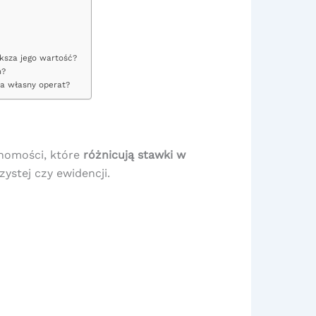
ksza jego wartość?
m?
a własny operat?
homości, które
różnicują stawki w
ystej czy ewidencji.