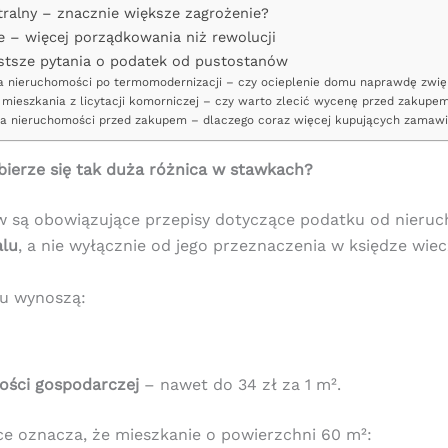
tralny – znacznie większe zagrożenie?
– więcej porządkowania niż rewolucji
stsze pytania o podatek od pustostanów
 nieruchomości po termomodernizacji – czy ocieplenie domu naprawdę zwię
mieszkania z licytacji komorniczej – czy warto zlecić wycenę przed zakupe
 nieruchomości przed zakupem – dlaczego coraz więcej kupujących zamawi
ierze się tak duża różnica w stawkach?
 są obowiązujące przepisy dotyczące podatku od nieruc
alu
, a nie wyłącznie od jego przeznaczenia w księdze wiecz
u wynoszą:
ności gospodarczej
– nawet do 34 zł za 1 m².
ce oznacza, że mieszkanie o powierzchni 60 m²: