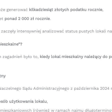
oże generować
kilkadziesiąt złotych podatku rocznie
,
wet
ponad 2 000 zł rocznie
.
 zaczęły intensywniej analizować status pustych lokali n
ieszkalne”?
h zagadnień było to,
kiedy lokal mieszkalny należący do 
tny
aczelnego Sądu Administracyjnego z października 2024 r
osób użytkowania lokalu
,
eb mieszkaniowych (również w ramach najmu długotermino