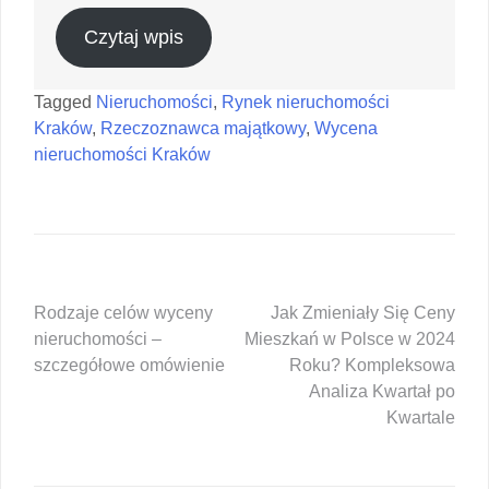
Czytaj wpis
Tagged
Nieruchomości
,
Rynek nieruchomości
Kraków
,
Rzeczoznawca majątkowy
,
Wycena
nieruchomości Kraków
Nawigacja
Rodzaje celów wyceny
Jak Zmieniały Się Ceny
nieruchomości –
Mieszkań w Polsce w 2024
wpisu
szczegółowe omówienie
Roku? Kompleksowa
Analiza Kwartał po
Kwartale