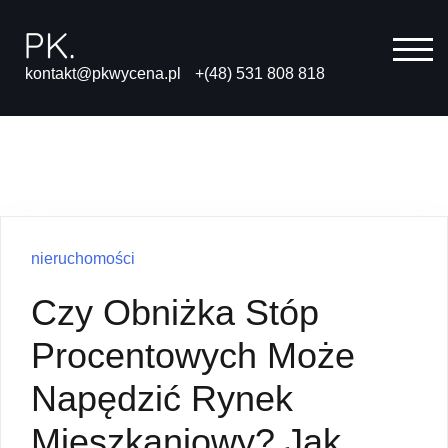
Skip
to
TOG
content
kontakt@pkwycena.pl
+(48) 531 808 818
nieruchomości
Czy Obniżka Stóp
Procentowych Może
Napędzić Rynek
Mieszkaniowy? Jak