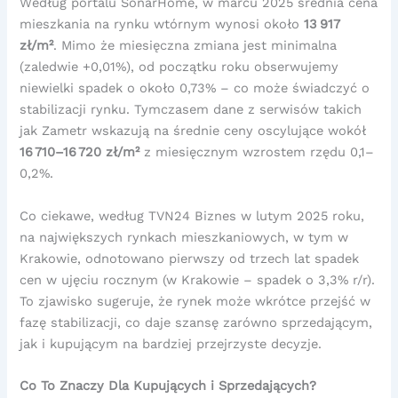
Według portalu SonarHome, w marcu 2025 średnia cena
mieszkania na rynku wtórnym wynosi około
13 917
zł/m²
. Mimo że miesięczna zmiana jest minimalna
(zaledwie +0,01%), od początku roku obserwujemy
niewielki spadek o około 0,73% – co może świadczyć o
stabilizacji rynku. Tymczasem dane z serwisów takich
jak Zametr wskazują na średnie ceny oscylujące wokół
16 710–16 720 zł/m²
z miesięcznym wzrostem rzędu 0,1–
0,2%.
Co ciekawe, według TVN24 Biznes w lutym 2025 roku,
na największych rynkach mieszkaniowych, w tym w
Krakowie, odnotowano pierwszy od trzech lat spadek
cen w ujęciu rocznym (w Krakowie – spadek o 3,3% r/r).
To zjawisko sugeruje, że rynek może wkrótce przejść w
fazę stabilizacji, co daje szansę zarówno sprzedającym,
jak i kupującym na bardziej przejrzyste decyzje.
Co To Znaczy Dla Kupujących i Sprzedających?