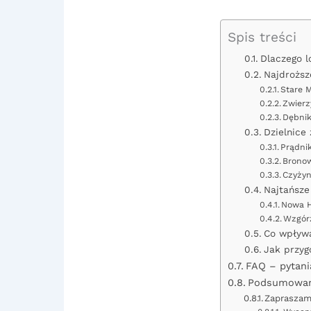
Spis treści
Dlaczego l
Najdroższ
Stare M
Zwierz
Dębnik
Dzielnice
Prądnik
Brono
Czyży
Najtańsze
Nowa 
Wzgórz
Co wpływa
Jak przyg
FAQ – pytani
Podsumowani
Zapraszam