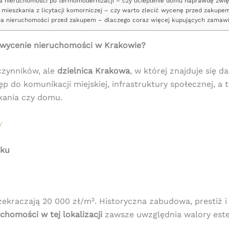
 nieruchomości po termomodernizacji – czy ocieplenie domu naprawdę zwię
mieszkania z licytacji komorniczej – czy warto zlecić wycenę przed zakupe
a nieruchomości przed zakupem – dlaczego coraz więcej kupujących zamawi
y wycenie nieruchomości w Krakowie?
czynników, ale
dzielnica Krakowa
, w której znajduje się 
ęp do komunikacji miejskiej, infrastruktury społecznej, a
kania czy domu.
w
oku
ekraczają 20 000 zł/m². Historyczna zabudowa, prestiż i t
homości w tej lokalizacji
zawsze uwzględnia walory estet