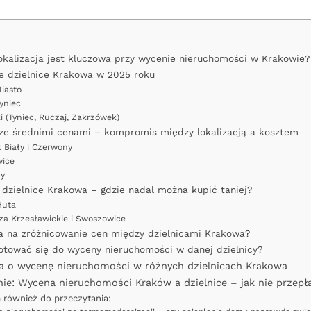
okalizacja jest kluczowa przy wycenie nieruchomości w Krakowie?
e dzielnice Krakowa w 2025 roku
iasto
yniec
i (Tyniec, Ruczaj, Zakrzówek)
 ze średnimi cenami – kompromis między lokalizacją a kosztem
 Biały i Czerwony
wice
ny
 dzielnice Krakowa – gdzie nadal można kupić taniej?
Huta
a Krzesławickie i Swoszowice
 na zróżnicowanie cen między dzielnicami Krakowa?
otować się do wyceny nieruchomości w danej dzielnicy?
a o wycenę nieruchomości w różnych dzielnicach Krakowa
e: Wycena nieruchomości Kraków a dzielnice – jak nie przepł
 również do przeczytania: