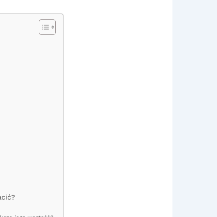
acić?