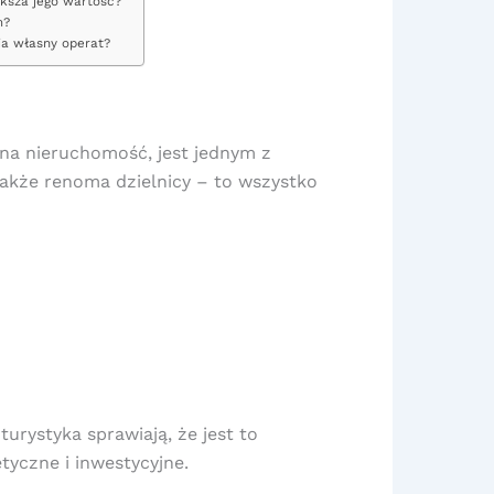
ksza jego wartość?
m?
a własny operat?
dana nieruchomość, jest jednym z
 także renoma dzielnicy – to wszystko
urystyka sprawiają, że jest to
yczne i inwestycyjne.