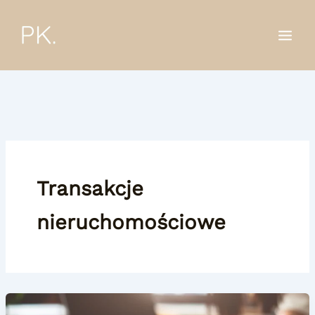
Przejdź
do
treści
Transakcje
nieruchomościowe